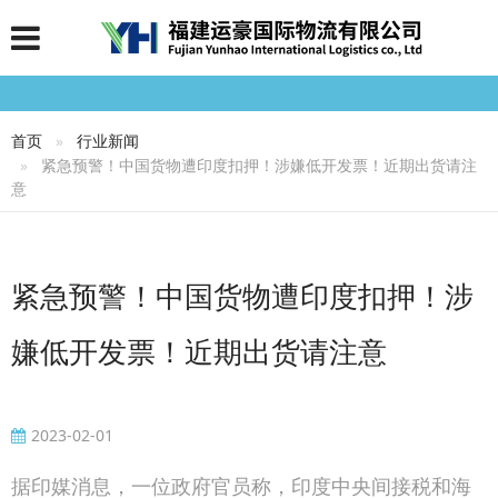
首页
行业新闻
紧急预警！中国货物遭印度扣押！涉嫌低开发票！近期出货请注
意
紧急预警！中国货物遭印度扣押！涉
嫌低开发票！近期出货请注意
2023-02-01
据印媒消息，一位政府官员称，印度中央间接税和海