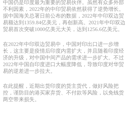
中国仍是印度最为重要的贸易伙伴。虽然有众多外部
不利因素，
2022年的中印贸易依然获得了逆势增长。
据中国海关总署日前公布的数据，2022年中印双边贸
易额达到1359.84亿美元，再创新高。2021年中印双边
贸易首次突破1000亿美元大关，达到1256.6亿美元。
在
2022年中印双边贸易中，中国对印出口进一步增
长，这主要是疫情后印度内需扩大，并且随着印度经
济的升级，对中国中间产品的需求进一步扩大
。不过
2022年中国自印度进口大幅度降低，导致印度对华贸
易的逆差进一步拉大。
在此提醒，近期出货印度的货主货代，做好风险把
控，谨防目的港买家弃货、不付款等风险，以免钱货
两空带来损失
。