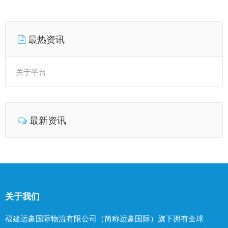
最热资讯
关于平台
最新资讯
关于我们
福建运豪国际物流有限公司（简称运豪国际）旗下拥有全球