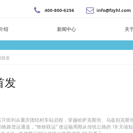
400-800-6256
info@fzyhl.com
介绍
新闻中心
关
列首发
首发
— 阿富汗班列从重庆团结村车站启程，穿越哈萨克斯坦、乌兹别克斯
路货运通道，“铁铁联运” 使运输周期从传统公路的 18 天缩